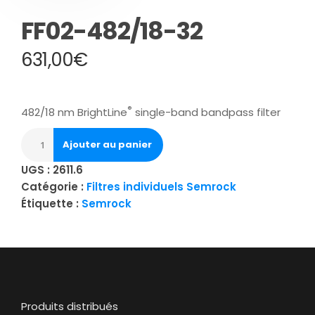
FF02-482/18-32
631,00
€
®
482/18 nm BrightLine
single-band bandpass filter
Ajouter au panier
UGS :
2611.6
Catégorie :
Filtres individuels Semrock
Étiquette :
Semrock
Produits distribués