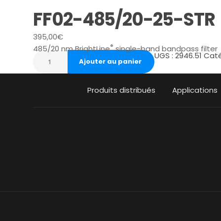
FF02-485/20-25-STR
395,00
€
®
485/20 nm BrightLine
single-band bandpass filter
UGS :
2946.51
Caté
Ajouter au panier
Produits distribués
Applications