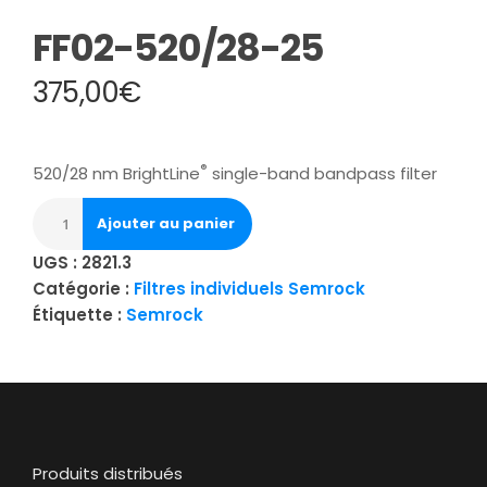
FF02-520/28-25
375,00
€
®
520/28 nm BrightLine
single-band bandpass filter
Ajouter au panier
UGS :
2821.3
Catégorie :
Filtres individuels Semrock
Étiquette :
Semrock
Produits distribués