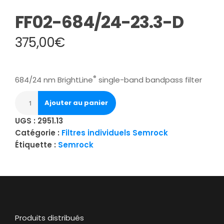
FF02-684/24-23.3-D
375,00
€
®
684/24 nm BrightLine
single-band bandpass filter
Ajouter au panier
UGS :
2951.13
Catégorie :
Filtres individuels Semrock
Étiquette :
Semrock
Produits distribués