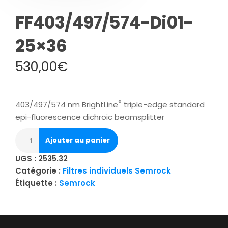
FF403/497/574-Di01-
25×36
530,00
€
®
403/497/574 nm BrightLine
triple-edge standard
epi-fluorescence dichroic beamsplitter
Ajouter au panier
UGS :
2535.32
Catégorie :
Filtres individuels Semrock
Étiquette :
Semrock