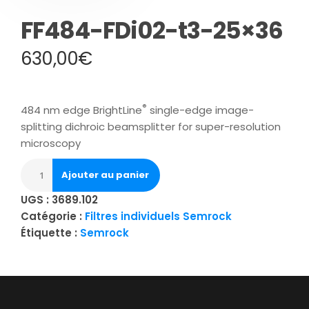
FF484-FDi02-t3-25×36
630,00
€
®
484 nm edge BrightLine
single-edge image-
splitting dichroic beamsplitter for super-resolution
microscopy
Ajouter au panier
UGS :
3689.102
Catégorie :
Filtres individuels Semrock
Étiquette :
Semrock