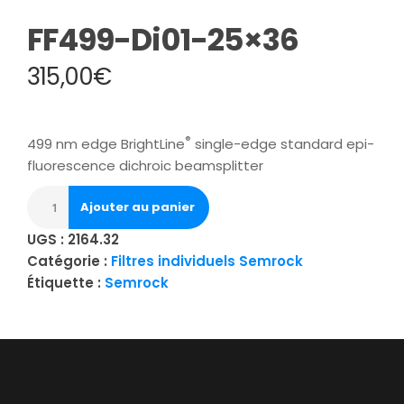
FF499-Di01-25×36
315,00
€
®
499 nm edge BrightLine
single-edge standard epi-
fluorescence dichroic beamsplitter
Ajouter au panier
UGS :
2164.32
Catégorie :
Filtres individuels Semrock
Étiquette :
Semrock