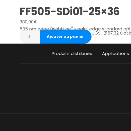
FF505-SDi01-25×36
380,00
€
®
505 nm edge BrightLine
single-edge standard epi-
UGS :
2167.32
Caté
Ajouter au panier
Produits distribués
Applications