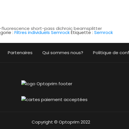
fluorescence short-pass dichroic beamsplitter
gorie :
Filtres individuels Semrock
Étiquette :
Semrock
Partenaires
Qui sommes nous?
Politique de conf
Copyright © Optoprim 2022