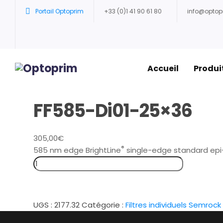
Portail Optoprim
+33 (0)1 41 90 61 80
info@opto
Accueil
Produi
FF585-Di01-25×36
305,00
€
®
585 nm edge BrightLine
single-edge standard epi-
UGS :
2177.32
Catégorie :
Filtres individuels Semrock