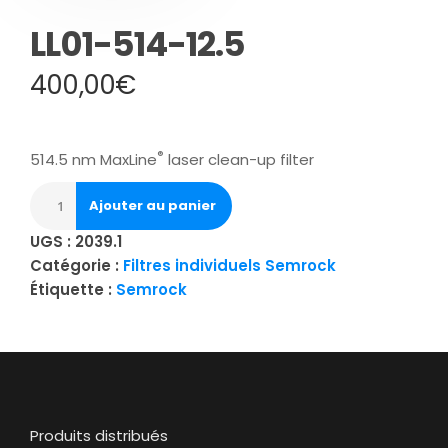
LL01-514-12.5
400,00
€
®
514.5 nm MaxLine
laser clean-up filter
Ajouter au panier
UGS :
2039.1
Catégorie :
Filtres individuels Semrock
Étiquette :
Semrock
Produits distribués