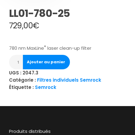
LL01-780-25
729,00
€
®
780 nm MaxLine
laser clean-up filter
Ajouter au panier
UGS :
2047.3
Catégorie :
Filtres individuels Semrock
Étiquette :
Semrock
Produits distribués