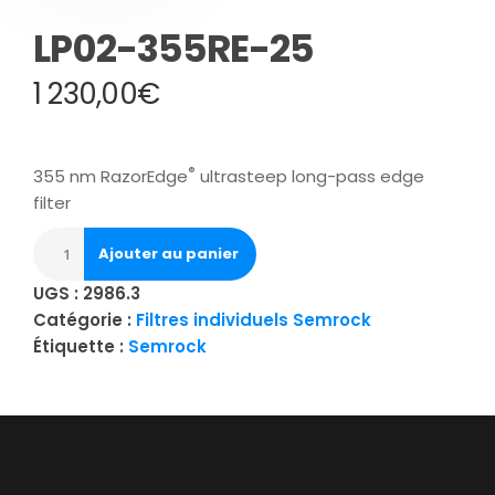
LP02-355RE-25
1 230,00
€
®
355 nm RazorEdge
ultrasteep long-pass edge
filter
Ajouter au panier
UGS :
2986.3
Catégorie :
Filtres individuels Semrock
Étiquette :
Semrock