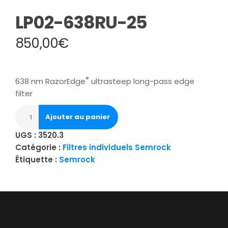
LP02-638RU-25
850,00
€
®
638 nm RazorEdge
ultrasteep long-pass edge
filter
Ajouter au panier
UGS :
3520.3
Catégorie :
Filtres individuels Semrock
Étiquette :
Semrock