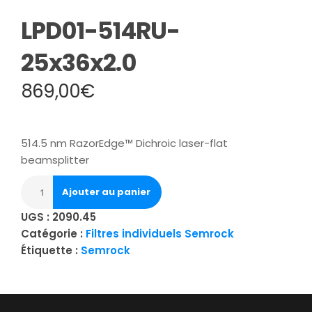
LPD01-514RU-
25x36x2.0
869,00
€
514.5 nm RazorEdge™ Dichroic laser-flat
beamsplitter
Ajouter au panier
UGS :
2090.45
Catégorie :
Filtres individuels Semrock
Étiquette :
Semrock