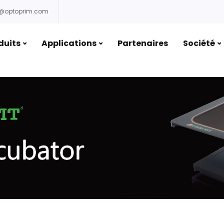
o@optoprim.com
duits
Applications
Partenaires
Société