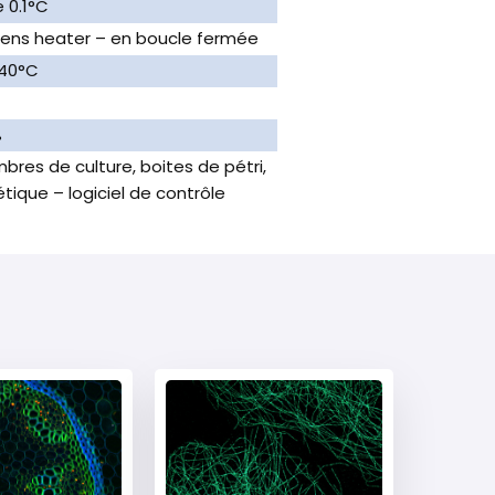
 0.1°C
 Lens heater – en boucle fermée
 40°C
%
res de culture, boites de pétri,
tique – logiciel de contrôle