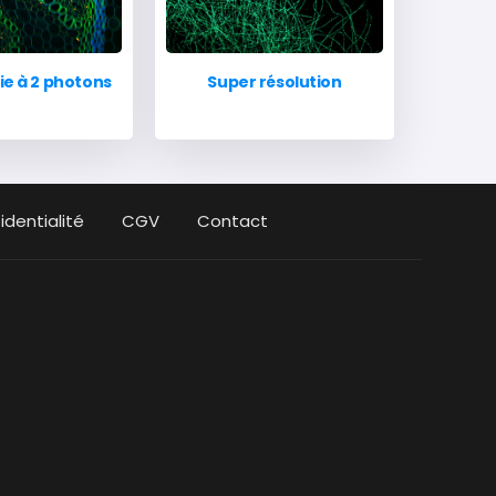
ie à 2 photons
Super résolution
identialité
CGV
Contact