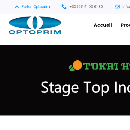
Portail Optoprim
+33 (0)1 41 90 61 80
inf
Accueil
Pro