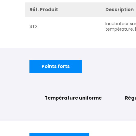
Réf. Produit
Description
Incubateur sur
STX
température, 
Points forts
Température uniforme
Régu