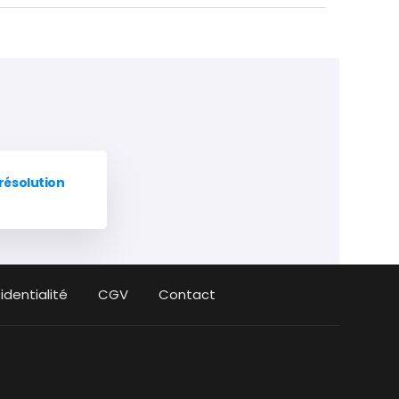
résolution
identialité
CGV
Contact