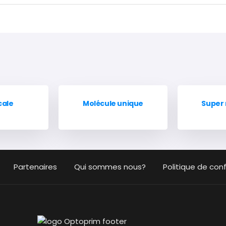
cale
Molécule unique
Super 
Partenaires
Qui sommes nous?
Politique de conf