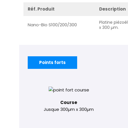
Réf. Produit
Description
Platine piézoé
Nano-Bio S100/200/300
x 300 µm.
Points forts
Course
Jusque 300µm x 300µm