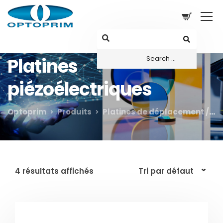
Platines
piézoélectriques
Optoprim
Produits
Platines de déplacement / Micromanipulateurs
4 résultats affichés