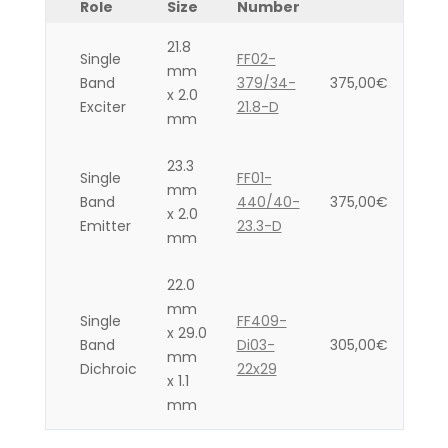
Role
Size
Number
21.8
Single
FF02-
mm
Band
379/34-
375,00
€
x 2.0
Exciter
21.8-D
mm
23.3
Single
FF01-
mm
Band
440/40-
375,00
€
x 2.0
Emitter
23.3-D
mm
22.0
mm
Single
FF409-
x 29.0
Band
Di03-
305,00
€
mm
Dichroic
22x29
x 1.1
mm