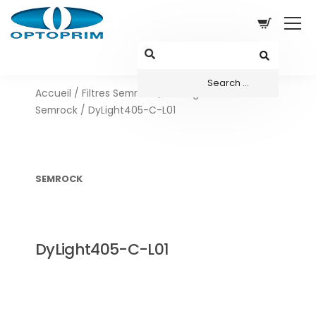
Accueil
/
Filtres Semrock
/
Configurations sets
Semrock
/ DyLight405-C-L01
SEMROCK
DyLight405-C-L01