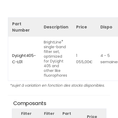
Part
Description
Price
Dispo
Number
®
BrightLine
single-band
filter set,
DyLight405-
1
4 - 5
optimized
for DyLight
C-L01
055,00
€
semaine
405 and
other like
fluorophores
*sujet à variation en fonction des stocks disponibles.
Composants
Filter
Filter
Part
Price