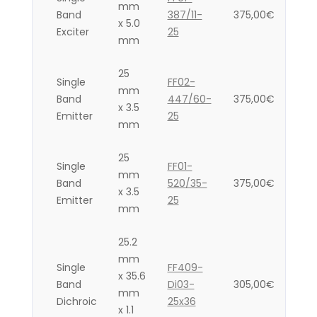
mm
Band
387/11-
375,00
€
x 5.0
Exciter
25
mm
25
Single
FF02-
mm
Band
447/60-
375,00
€
x 3.5
Emitter
25
mm
25
Single
FF01-
mm
Band
520/35-
375,00
€
x 3.5
Emitter
25
mm
25.2
mm
Single
FF409-
x 35.6
Band
Di03-
305,00
€
mm
Dichroic
25x36
x 1.1