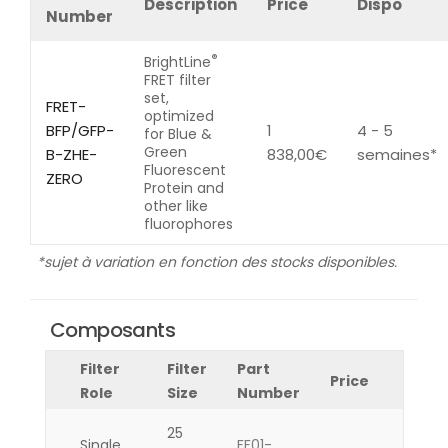
Description
Price
Dispo
Number
®
BrightLine
FRET filter
set,
FRET-
optimized
BFP/GFP-
1
4 - 5
for Blue &
Green
B-ZHE-
838,00
€
semaines*
Fluorescent
ZERO
Protein and
other like
fluorophores
*sujet à variation en fonction des stocks disponibles.
Composants
Filter
Filter
Part
Price
Role
Size
Number
25
Single
FF01-