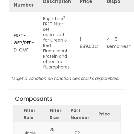
Description
Price
Dispo
Number
®
BrightLine
FRET filter
set,
optimized
FRET-
1
4 - 5
for Green &
GFP/RFP-
Red
889,00
€
semaines*
D-OMF
Fluorescent
Protein and
other like
fluorophores
*sujet à variation en fonction des stocks disponibles.
Composants
Filter
Filter
Part
Price
Role
Size
Number
25
Single
FF02-