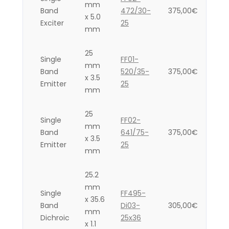
mm
Band
472/30-
375,00
€
x 5.0
Exciter
25
mm
25
Single
FF01-
mm
Band
520/35-
375,00
€
x 3.5
Emitter
25
mm
25
Single
FF02-
mm
Band
641/75-
375,00
€
x 3.5
Emitter
25
mm
25.2
mm
Single
FF495-
x 35.6
Band
Di03-
305,00
€
mm
Dichroic
25x36
x 1.1