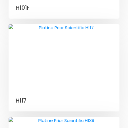
H101F
H117