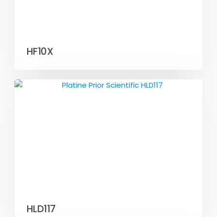
HF10X
HLD117